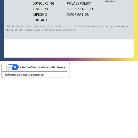
OUTSOURCING
PRIVACY POLICY
IL NOSTRO
SICUREZZA DELLE
IMPEGNO
INFORMAZIONI
CONTATTI
JOBCODE STP SRL - Corso di Porta Romana 6 - 20122 Milano - C.F. e P. IVA 10264100966 - numero iscrizione registro delle imprese:
REA MI - 2518121 - Capitale sociale: 10.526,32 quota versata: 10.526,32
Le tue preferenze relative alla privacy
Informativa sulla raccolta